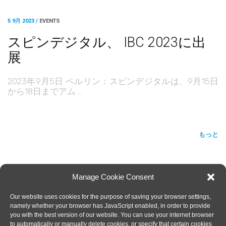
5 9月 2023 /
EVENTS
スピンデジタル、 IBC 2023に出
展
2023年9月5日 ベルリン：スピンデジタルは、9月15日
から18日までアム …
もっと
Manage Cookie Consent
Our website uses cookies for the purpose of saving your browser settings,
SPIN DIGITAL
Spin Digital Video Technologies GmbH
Helmholtzstraße 2-9, 10587 Berlin. Germany
namely whether your browser has JavaScript enabled, in order to provide
you with the best version of our website. You can use your internet browser
to automatically or manually delete cookies, or specify that certain cookies