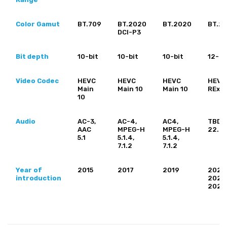
Color Gamut
BT.709
BT.2020
BT.2020
BT.2
DCI-P3
Bit depth
10-bit
10-bit
10-bit
12-bi
Video Codec
HEVC
HEVC
HEVC
HEVC
Main
Main 10
Main 10
RExt
10
Audio
AC-3,
AC-4,
AC4,
TBD
AAC
MPEG-H
MPEG-H
22.2
5.1
5.1.4,
5.1.4,
7.1.2
7.1.2
Year of
2015
2017
2019
2020
introduction
2025
2020