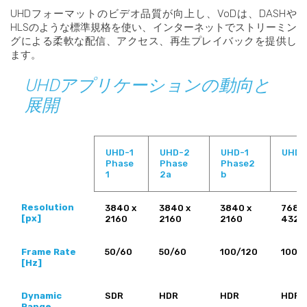
UHDフォーマットのビデオ品質が向上し、VoDは、DASHや
HLSのような標準規格を使い、インターネットでストリーミン
グによる柔軟な配信、アクセス、再生プレイバックを提供し
ます。
UHDアプリケーションの動向と
展開
UHD-1
UHD-2
UHD-1
UHD-
Phase
Phase
Phase2
1
2a
b
Resolution
3840 x
3840 x
3840 x
7680 
[px]
2160
2160
2160
4320
Frame Rate
50/60
50/60
100/120
100/
[Hz]
Dynamic
SDR
HDR
HDR
HDR
Range