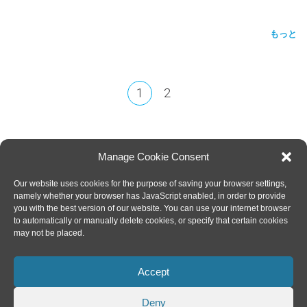
もっと
1
2
Manage Cookie Consent
Our website uses cookies for the purpose of saving your browser settings,
SPIN DIGITAL
Spin Digital Video Technologies GmbH
Helmholtzstraße 2-9, 10587 Berlin. Germany
namely whether your browser has JavaScript enabled, in order to provide
you with the best version of our website. You can use your internet browser
to automatically or manually delete cookies, or specify that certain cookies
may not be placed.
ニュースレター 登録
Accept
TWITTER
|
LINKEDIN
フォローする
Deny